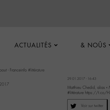
ACTUALITÉS
& NOÛS
bout - Franceinfo
#littérature
29.01.2017 - 16:43
 2017
Matthieu Chedid, alias «
#littérature https://t.c
Voir sur twitter