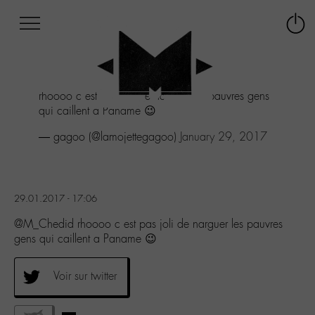
Afficher
Panneau de gestion des cookies
Labo
Connex
-
le
M-
menu
Aller
rhoooo c est pas joli de narguer les pauvres gens
au
qui caillent a Paname 😉
menu
Aller
— gagoo (@lamojettegagoo)
January 29, 2017
au
contenu
Aller
à
29.01.2017 - 17:06
la
recherche
@M_Chedid rhoooo c est pas joli de narguer les pauvres
gens qui caillent a Paname 😉
Voir sur twitter