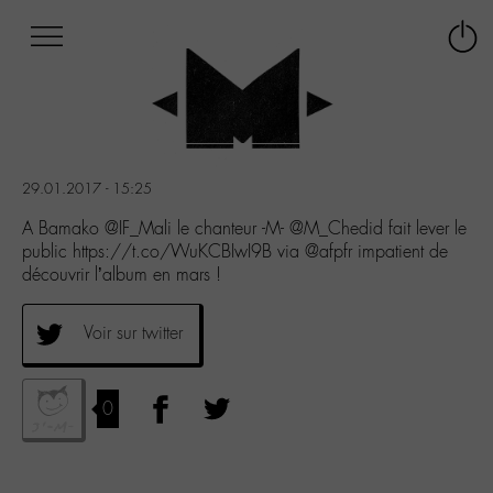
Afficher
Panneau de gestion des cookies
Labo
Connex
-
le
M-
menu
Aller
au
menu
29.01.2017 - 15:25
Aller
au
A Bamako @IF_Mali le chanteur -M- @M_Chedid fait lever le
contenu
public https://t.co/WuKCBIwI9B via @afpfr impatient de
Aller
découvrir l’album en mars !
à
la
Voir sur twitter
recherche
0