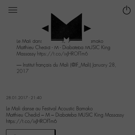
Afficher
Panneau de gestion des cookies
Labo
Connex
-
le
M-
menu
Aller
Le Mali danse au Festival Acoustic Bamako
au
Matthieu Chedid - M - Diabateba MUSIC King
menu
Massassy
https://t.co/ixJHROfTm6
Aller
au
— Institut français du Mali (@IF_Mali)
January 28,
contenu
2017
Aller
à
la
recherche
28.01.2017 - 21:40
Le Mali danse au Festival Acoustic Bamako
Matthieu Chedid – M – Diabateba MUSIC King Massassy
https://t.co/ixJHROfTm6