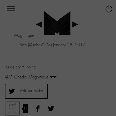
Afficher
Panneau de gestion des cookies
Labo
Connex
-
le
M-
menu
Aller
Magnifique ❤❤
au
menu
— Sab (@sabF2208)
January 28, 2017
Aller
au
contenu
Aller
28.01.2017 - 20:12
à
la
@M_Chedid Magnifique ❤❤
recherche
Voir sur twitter
0