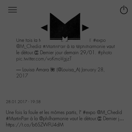
Afficher
Panneau de gestion des cookies
Labo
Connex
-
le
M-
menu
Aller
Une fois la foule et les mômes partis, l'
#expo
au
@M_Chedid
#MartinParr
à la
@philharmonie
vaut
menu
le détour.👏 Dernier jour demain 29/01.
#photo
Aller
pic.twitter.com/voKmoVgjzT
au
contenu
— Louisa Amara 🌺 (@Louisa_A)
January 28,
Aller
2017
à
la
recherche
28.01.2017 - 19:58
Une fois la foule et les mômes partis, l’ #expo @M_Chedid
#MartinParr à la @philharmonie vaut le détour.👏 Dernier j…
https://t.co/b6SZWFU4dM