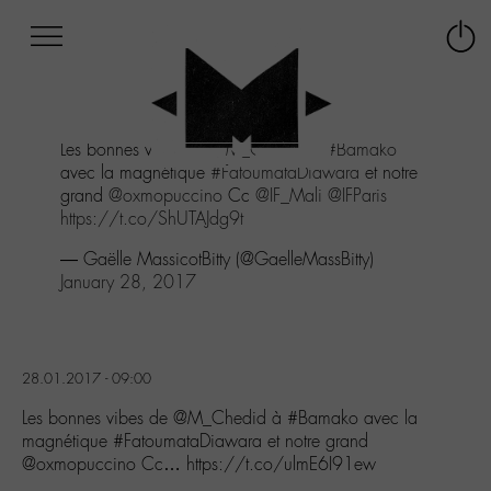
Afficher
Panneau de gestion des cookies
Labo
Connex
-
le
M-
menu
Aller
Les bonnes vibes de
@M_Chedid
à
#Bamako
au
avec la magnétique
#FatoumataDiawara
et notre
menu
grand
@oxmopuccino
Cc
@IF_Mali
@IFParis
Aller
https://t.co/ShUTAJdg9t
au
contenu
— Gaëlle MassicotBitty (@GaelleMassBitty)
Aller
January 28, 2017
à
la
recherche
28.01.2017 - 09:00
Les bonnes vibes de @M_Chedid à #Bamako avec la
magnétique #FatoumataDiawara et notre grand
@oxmopuccino Cc… https://t.co/ulmE6I91ew