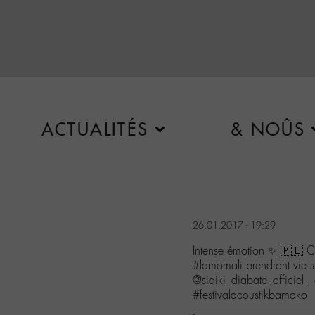
ACTUALITÉS
& NOÛS
26.01.2017 - 19:29
Intense émotion ✨ 🇲🇱 Ce
#lamomali prendront vie 
@sidiki_diabate_officiel 
#festivalacoustikbamako