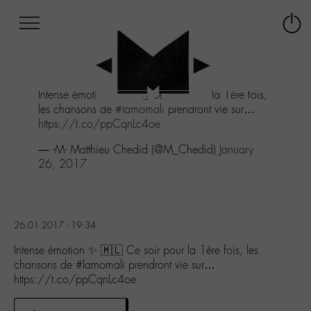
Afficher
Panneau de gestion des cookies
Labo
Connex
-
le
M-
menu
Aller
Intense émotion ✨ 🇲🇱 Ce soir pour la 1ère fois,
au
les chansons de
#lamomali
prendront vie sur…
menu
https://t.co/ppCqnLc4oe
Aller
au
— -M- Matthieu Chedid (@M_Chedid)
January
contenu
26, 2017
Aller
à
la
recherche
26.01.2017 - 19:34
Intense émotion ✨ 🇲🇱 Ce soir pour la 1ère fois, les
chansons de #lamomali prendront vie sur…
https://t.co/ppCqnLc4oe