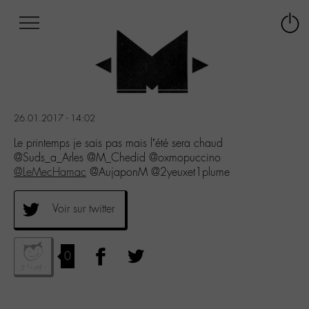
Afficher
Panneau de gestion des cookies
Labo
Connex
-
le
M-
menu
Aller
au
menu
26.01.2017 - 14:02
Aller
au
Le printemps je sais pas mais l’été sera chaud
contenu
@Suds_a_Arles @M_Chedid @oxmopuccino
Aller
@LeMecHamac
@AujaponM @2yeuxet1plume
à
la
Voir sur twitter
recherche
0