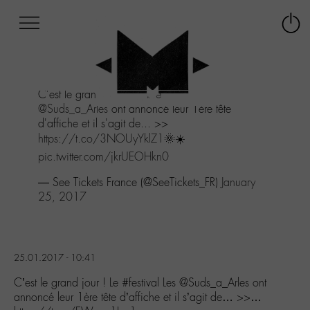
Afficher
Panneau de gestion des cookies
Labo
Connex
-
le
M-
menu
Aller
C'est le grand jour ! Le
#festival
Les
au
@Suds_a_Arles
ont annoncé leur 1ère tête
menu
d'affiche et il s'agit de... >>
Aller
https://t.co/3NOUyYklZ1
🌞☀️
au
contenu
pic.twitter.com/jkrUEOHkn0
Aller
— See Tickets France (@SeeTickets_FR)
January
à
25, 2017
la
recherche
25.01.2017 - 10:41
C’est le grand jour ! Le #festival Les @Suds_a_Arles ont
annoncé leur 1ère tête d’affiche et il s’agit de… >>…