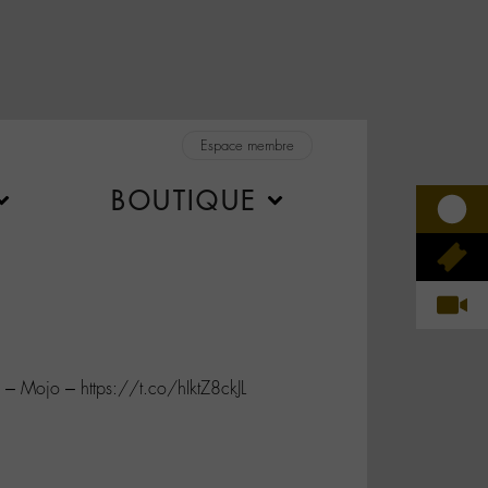
Espace membre
BOUTIQUE
 – Mojo – https://t.co/hIktZ8ckJL