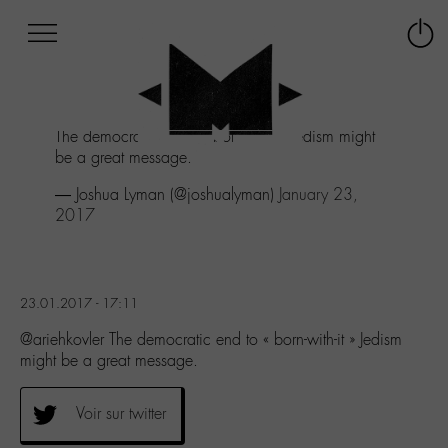
Afficher
Panneau de gestion des cookies
Labo
Connex
-
le
M-
menu
Aller
The democratic end to "born-with-it" Jedism might
au
be a great message.
menu
Aller
— Joshua Lyman (@joshualyman)
January 23,
au
2017
contenu
Aller
à
la
23.01.2017 - 17:11
recherche
@ariehkovler The democratic end to « born-with-it » Jedism
might be a great message.
Voir sur twitter