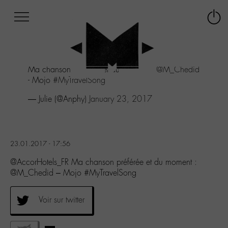
Afficher
Panneau de gestion des cookies
Labo
Connex
-
le
M-
menu
Aller
Ma chanson préférée et du moment :
@M_Chedid
au
- Mojo
#MyTravelSong
menu
Aller
— Julie (@Anphy)
January 23, 2017
au
contenu
Aller
à
23.01.2017 - 17:56
la
recherche
@AccorHotels_FR Ma chanson préférée et du moment :
@M_Chedid – Mojo #MyTravelSong
Voir sur twitter