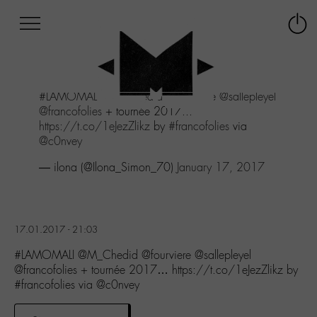
Afficher
Panneau de gestion des cookies
Labo
Connex
-
le
M-
menu
Aller
#LAMOMALI
@M_Chedid
@fourviere
@sallepleyel
au
@francofolies
+ tournée 2017...
menu
https://t.co/1eJezZlikz
by
#francofolies
via
Aller
@c0nvey
au
contenu
— ilona (@Ilona_Simon_70)
January 17, 2017
Aller
à
la
recherche
17.01.2017 - 21:03
#LAMOMALI @M_Chedid @fourviere @sallepleyel
@francofolies + tournée 2017… https://t.co/1eJezZlikz by
#francofolies via @c0nvey