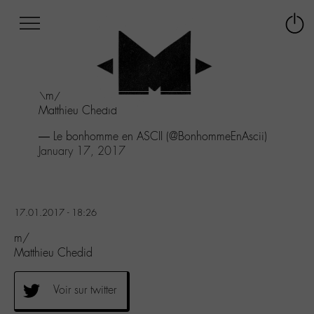
Afficher
Panneau de gestion des cookies
Labo
Connex
-
le
M-
menu
Aller
\m/
au
Matthieu Chedid
menu
Aller
— Le bonhomme en ASCII (@BonhommeEnAscii)
au
January 17, 2017
contenu
Aller
à
la
17.01.2017 - 18:26
recherche
m/
Matthieu Chedid
Voir sur twitter