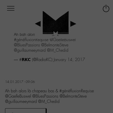
Afficher
Panneau de gestion des cookies
Labo
Connex
-
le
M-
menu
Aller
Ah bah alors là chapeau bas &
au
#généfluxionRequise
@GaelleBuswel
menu
@BluesPassions
@BelmonteSteve
Aller
@guillaumeeymard
@M_Chedid
au
contenu
— #𝗥𝗞𝗖 (@RadioKC)
January 14, 2017
Aller
à
la
recherche
14.01.2017 - 09:06
Ah bah alors là chapeau bas & #généfluxionRequise
@GaelleBuswel @BluesPassions @BelmonteSteve
@guillaumeeymard @M_Chedid