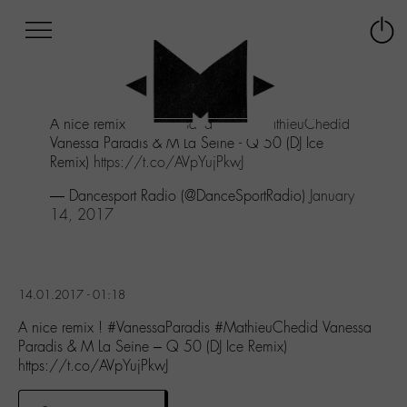
Afficher
Panneau de gestion des cookies
Labo
Connex
-
le
M-
menu
Aller
A nice remix !
#VanessaParadis
#MathieuChedid
au
Vanessa Paradis & M La Seine - Q 50 (DJ Ice
menu
Remix)
https://t.co/AVpYujPkwJ
Aller
au
— Dancesport Radio (@DanceSportRadio)
January
contenu
14, 2017
Aller
à
la
recherche
14.01.2017 - 01:18
A nice remix ! #VanessaParadis #MathieuChedid Vanessa
Paradis & M La Seine – Q 50 (DJ Ice Remix)
https://t.co/AVpYujPkwJ