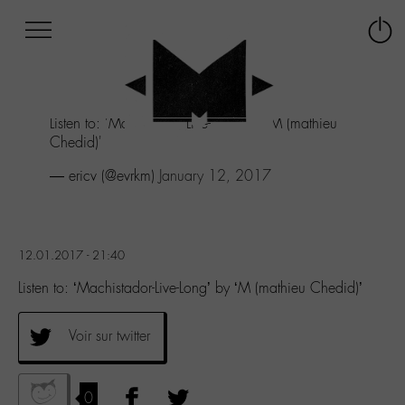
Afficher
Panneau de gestion des cookies
Labo
Connex
-
le
M-
menu
Aller
Listen to: 'Machistador-Live-Long' by 'M (mathieu
au
Chedid)'
menu
Aller
— ericv (@evrkm)
January 12, 2017
au
contenu
Aller
à
12.01.2017 - 21:40
la
recherche
Listen to: ‘Machistador-Live-Long’ by ‘M (mathieu Chedid)’
Voir sur twitter
0