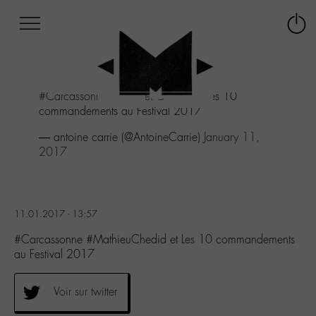
Afficher
Panneau de gestion des cookies
Labo
Connex
-
le
M-
menu
Aller
#Carcassonne
#MathieuChedid
et Les 10
au
commandements au Festival 2017
menu
Aller
— antoine carrie (@AntoineCarrie)
January 11,
au
2017
contenu
Aller
à
la
11.01.2017 - 13:57
recherche
#Carcassonne #MathieuChedid et Les 10 commandements
au Festival 2017
Voir sur twitter