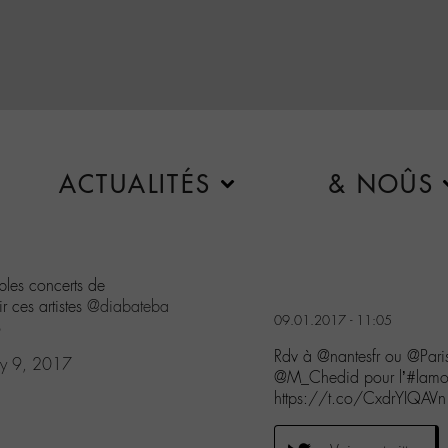
ACTUALITÉS
& NOÛS
les concerts de
r ces artistes
@diabateba
09.01.2017 - 11:05
B
Rdv à @nantesfr ou @Paris
ry 9, 2017
@M_Chedid pour l’#lamoma
https://t.co/CxdrYIQAVn