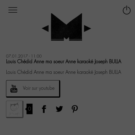
Afficher
Panneau de gestion des cookies
Labo
Connex
-
le
M-
menu
Aller
au
menu
Aller
07.01.2017 - 11:00
au
Louis Chédid Anne ma soeur Anne karaoké Joseph BULLA
contenu
Louis Chédid Anne ma soeur Anne karaoké Joseph BULLA
Aller
à
la
Voir sur youtube
recherche
0