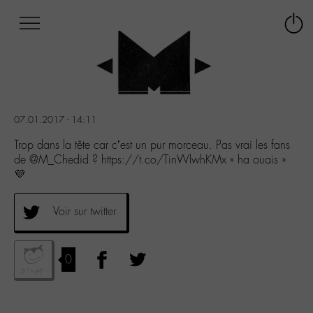
Afficher
Panneau de gestion des cookies
Labo
Connex
-
le
M-
menu
Aller
au
menu
07.01.2017 - 14:11
Aller
au
Trop dans la tête car c’est un pur morceau. Pas vrai les fans
contenu
de @M_Chedid ? https://t.co/TinWlwhKMx « ha ouais »
Aller
💜
à
la
Voir sur twitter
recherche
0