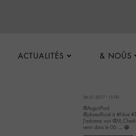
ACTUALITÉS
& NOÛS
06.01.2017 - 15:00
@AuguriProd
@jdoreofficiel à #Nice #T
J’adorerai voir @M_Chedi
venir dans le 06 … 😆