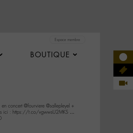
Espace membre
BOUTIQUE
 concert @fourviere @sallepleyel +
ets ici : https://t.co/vgwwsU2MKS …
O