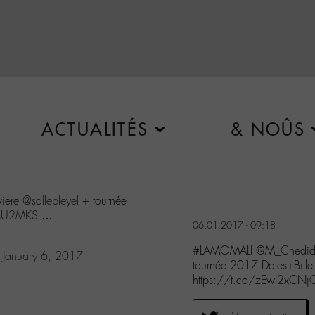
ACTUALITÉS
& NOÛS
viere
@sallepleyel
+ tournée
wsU2MKS
…
06.01.2017 - 09:18
#LAMOMALI @M_Chedid en
)
January 6, 2017
tournée 2017 Dates+Bill
https://t.co/zEwI2xCNj