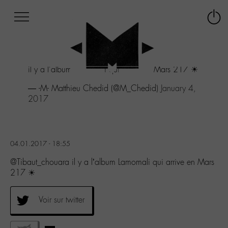
Afficher
Panneau de gestion des cookies
Labo
Connex
-
le
M-
menu
Aller
il y a l'album Lamomali qui arrive en Mars 217 ☀
au
menu
— -M- Matthieu Chedid (@M_Chedid)
January 4,
Aller
2017
au
contenu
Aller
à
04.01.2017 - 18:55
la
recherche
@Tibaut_chouara il y a l’album Lamomali qui arrive en Mars
217 ☀
Voir sur twitter