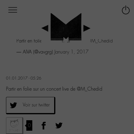
Afficher
Panneau de gestion des cookies
Labo
Connex
-
le
M-
menu
Aller
Partir en folie sur un concert live de
@M_Chedid
au
menu
— AIVA (@vavgrg)
January 1, 2017
Aller
au
contenu
Aller
01.01.2017 - 05:26
à
la
Partir en folie sur un concert live de @M_Chedid
recherche
Voir sur twitter
0