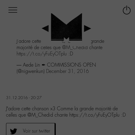
Afficher
Panneau de gestion des cookies
Labo
Connex
-
le
M-
menu
Aller
J'adore cette chanson x3 Comme la grande
au
majorité de celles que
@M_Chedid
chante
menu
https://t.co/yFuEyOTplu
:D
Aller
au
— Aede Lin ✒ COMMISSIONS OPEN
contenu
(@nigwenkun)
December 31, 2016
Aller
à
la
recherche
31.12.2016 - 20:27
J’adore cette chanson x3 Comme la grande majorité de
celles que @M_Chedid chante https://t.co/yFuEyOTplu :D
Voir sur twitter