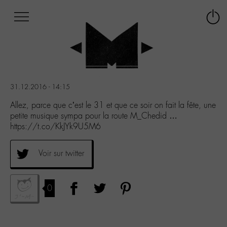
Afficher
Panneau de gestion des cookies
Labo
Connex
-
le
M-
menu
Aller
au
menu
31.12.2016 - 14:15
Aller
au
Allez, parce que c’est le 31 et que ce soir on fait la fête, une
contenu
petite musique sympa pour la route M_Chedid …
Aller
https://t.co/KkJYk9U5M6
à
la
Voir sur twitter
recherche
0