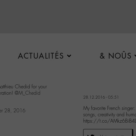
ACTUALITÉS
& NOÛS
atthieu Chedid for your
iration!
@M_Chedid
28.12.2016 - 05:51
My favorite French singer
er 28, 2016
songs, creativity and hum
https://t.co/AMkz6BiB4