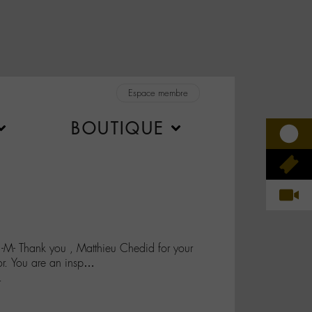
Espace membre
BOUTIQUE
: -M- Thank you , Matthieu Chedid for your
or. You are an insp…
L