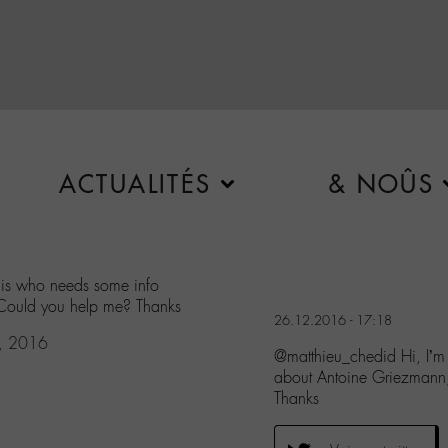
ACTUALITÉS
& NOÛS
alis who needs some info
Could you help me? Thanks
26.12.2016 - 17:18
, 2016
@matthieu_chedid Hi, I’m 
about Antoine Griezmann
Thanks