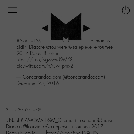
Afficher
Panneau de gestion des cookies
Labo
Connex
-
le
M-
menu
Aller
#Noel
#LAMOMALI
@M_Chedid
+ Toumani &
au
Sidiki Diabaté @fourviere
@sallepleyel
+ tournée
menu
2017 Dates+Billets ici :
Aller
https://t.co/vgwwsU2MKS
au
pic.twitter.com/nAuvvTpmx2
contenu
Aller
— Concertandco.com (@concertandcocom)
à
December 23, 2016
la
recherche
23.12.2016 - 16:09
#Noel #LAMOMALI @M_Chedid + Toumani & Sidiki
Diabaté @fourviere @sallepleyel + tournée 2017
Dates+Billets ici :… https://t.co/8ha12XjHYx