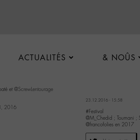
ACTUALITÉS
& NOÛS
baté et
@ScrewLentourage
23.12.2016 - 15:58
3, 2016
#Festival
@M_Chedid ; Toumani ; Si
@francofolies en 2017