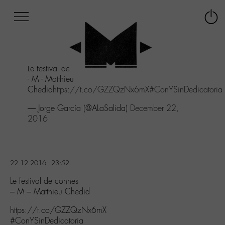
Afficher
Panneau de gestion des cookies
Labo
Connex
-
le
M-
menu
Aller
Le festival de connes
au
- M - Matthieu
menu
Chedid
https://t.co/GZZQzNx6mX
#ConYSinDedicatoria
Aller
au
— Jorge García (@ALaSalida)
December 22,
contenu
2016
Aller
à
la
recherche
22.12.2016 - 23:52
Le festival de connes
– M – Matthieu Chedid
https://t.co/GZZQzNx6mX
#ConYSinDedicatoria