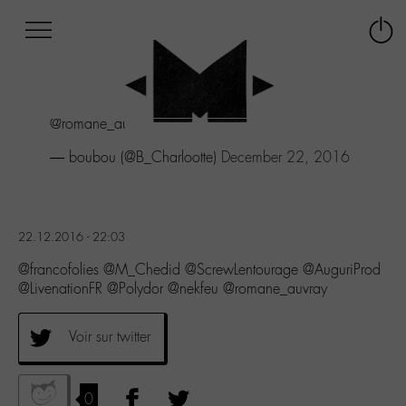
Afficher
Panneau de gestion des cookies
Labo
Connex
-
le
M-
menu
Aller
@romane_auvray
au
menu
— boubou (@B_Charlootte)
December 22, 2016
Aller
au
contenu
Aller
22.12.2016 - 22:03
à
la
@francofolies @M_Chedid @ScrewLentourage @AuguriProd
recherche
@LivenationFR @Polydor @nekfeu @romane_auvray
Voir sur twitter
0