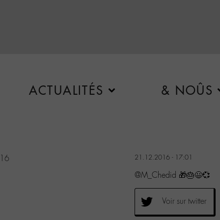
ACTUALITÉS
& NOÛS
016
21.12.2016 - 17:01
@M_Chedid 🎁🎂😃💞
Voir sur twitter