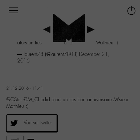
Afficher
Panneau de gestion des cookies
Labo
Connex
-
le
M-
menu
Aller
alors un tres bon anniversaire M'sieur Matthieu :)
au
menu
— laurent78 (@laurent7803)
December 21,
Aller
2016
au
contenu
Aller
à
21.12.2016 - 11:41
la
recherche
@CStar @M_Chedid alors un tres bon anniversaire M’sieur
Matthieu :)
Voir sur twitter