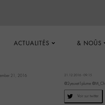
ACTUALITÉS
& NOÛS
ember 21, 2016
21.12.2016 - 09:15
@2yeuxet1plume @M_Chedi
Voir sur twitter