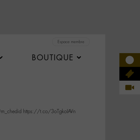
Espace membre
BOUTIQUE
m_chedid https://t.co/3oTgkoIAVn