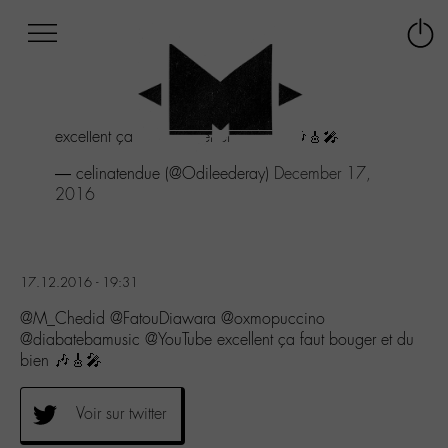
Afficher
Panneau de gestion des cookies
Labo
Connex
-
le
M-
menu
Aller
excellent ça faut bouger et du bien 🎶🎸🎤
au
menu
— celinatendue (@Odileederay)
December 17,
Aller
2016
au
contenu
Aller
à
17.12.2016 - 19:31
la
recherche
@M_Chedid @FatouDiawara @oxmopuccino
@diabatebamusic @YouTube excellent ça faut bouger et du
bien 🎶🎸🎤
Voir sur twitter