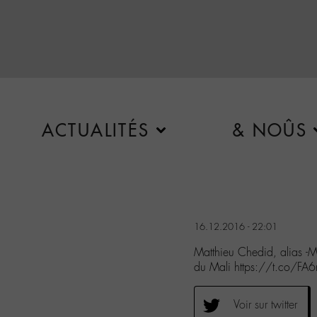
ACTUALITÉS
& NOÛS
16.12.2016 - 22:01
Matthieu Chedid, alias -M
du Mali https://t.co/F
Voir sur twitter