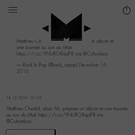
Afficher
Panneau de gestion des cookies
Labo
Connex
-
le
M-
menu
Aller
Matthieu Chedid, alias -M-, prépare un album et
au
une tournée au son du Mali
menu
https://t.co/YNURO8qaP8
via
@Culturebox
Aller
au
— Rock In Pop (@rock_inpop)
December 16,
contenu
2016
Aller
à
la
recherche
16.12.2016 - 21:03
Matthieu Chedid, alias -M-, prépare un album et une tournée
au son du Mali https://t.co/YNURO8qaP8 via
@Culturebox