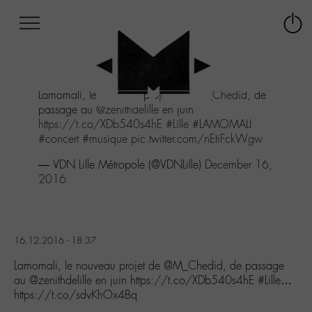
Afficher
Panneau de gestion des cookies
Labo
Connex
-
le
M-
menu
Aller
Lamomali, le nouveau projet de
@M_Chedid
, de
au
passage au
@zenithdelille
en juin
menu
https://t.co/XDb540s4hE
#Lille
#LAMOMALI
Aller
#concert
#musique
pic.twitter.com/nEtiFckWgw
au
contenu
— VDN Lille Métropole (@VDNLille)
December 16,
Aller
2016
à
la
recherche
16.12.2016 - 18:37
Lamomali, le nouveau projet de @M_Chedid, de passage
au @zenithdelille en juin https://t.co/XDb540s4hE #Lille…
https://t.co/sdvKhOx4Bq