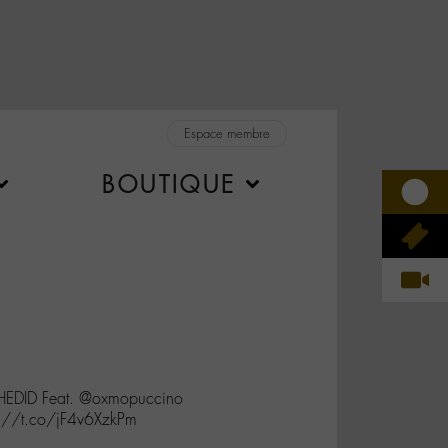
Espace membre
BOUTIQUE
EDID Feat. @oxmopuccino
s://t.co/jF4v6XzkPm