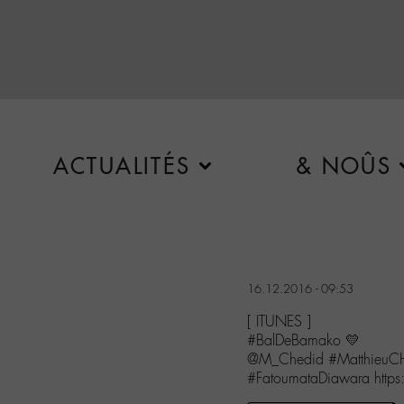
ACTUALITÉS
& NOÛS
16.12.2016 - 09:53
[ ITUNES ]
#BalDeBamako 💛
@M_Chedid #MatthieuCH
#FatoumataDiawara http