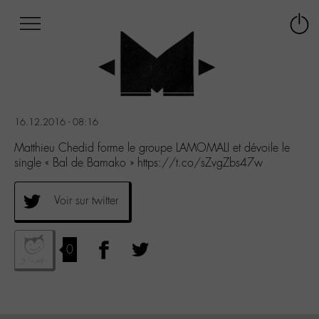
Afficher
Panneau de gestion des cookies
Labo
Connex
-
le
M-
menu
Aller
au
menu
16.12.2016 - 08:16
Aller
au
Matthieu Chedid forme le groupe LAMOMALI et dévoile le
contenu
single « Bal de Bamako » https://t.co/sZvgZbs47w
Aller
à
Voir sur twitter
la
recherche
0