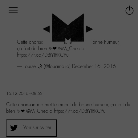
Afficher
Panneau de gestion des cookies
Labo
Connex
-
le
M-
menu
Aller
Cette chanson me met tellement de bonne humeur,
au
ça fait du bien ✨❤
@M_Chedid
menu
https://t.co/DBtYIRKCPu
Aller
au
— Louise 🌙 (@louamalia)
December 16, 2016
contenu
Aller
à
la
16.12.2016 - 08:52
recherche
Cette chanson me met tellement de bonne humeur, ça fait du
bien ✨❤ @M_Chedid https://t.co/DBtYIRKCPu
Voir sur twitter