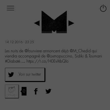
Afficher
Panneau de gestion des cookies
Labo
Connex
-
le
M-
menu
Aller
au
menu
14.12.2016 - 23:25
Aller
au
Les nuits de @fourviere annoncent déjà @M_Chedid qui
contenu
viendra accompagné de @oxmopuccino, Sidiki & Toumani
Aller
#Diabaté.… https://t.co/H0EvXtbQlo
à
la
Voir sur twitter
recherche
0