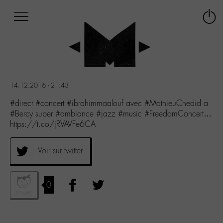
Afficher
Panneau de gestion des cookies
Labo
Connex
-
le
M-
menu
Aller
au
menu
14.12.2016 - 21:43
Aller
au
#direct #concert #ibrahimmaalouf avec #MathieuChedid a
contenu
#Bercy super #ambiance #jazz #music #FreedomConcert…
Aller
https://t.co/jRVAVFe6CA
à
la
Voir sur twitter
recherche
0