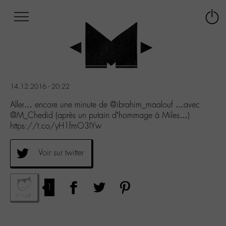
Afficher
Panneau de gestion des cookies
Labo
Connex
-
le
M-
menu
Aller
au
menu
14.12.2016 - 20:22
Aller
au
Aller… encore une minute de @ibrahim_maalouf …avec
contenu
@M_Chedid (après un putain d’hommage à Miles…)
Aller
https://t.co/yH1fmO3IYw
à
la
Voir sur twitter
recherche
1