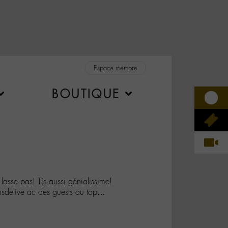
Espace membre
BOUTIQUE
asse pas! Tjs aussi génialissime!
delive ac des guests au top…