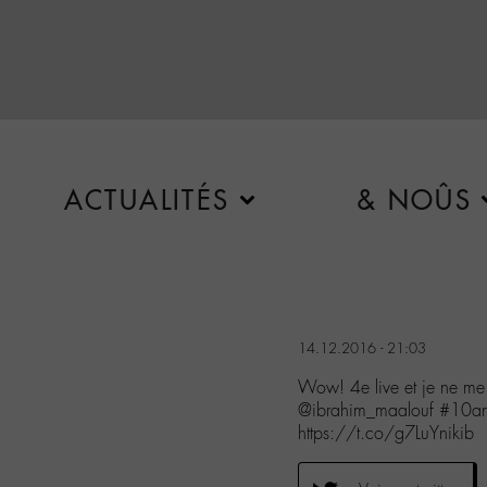
ACTUALITÉS
& NOÛS
14.12.2016 - 21:03
Wow! 4e live et je ne me l
@ibrahim_maalouf #10ans
https://t.co/g7LuYnikib